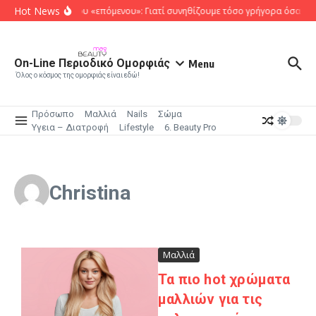
Μετάβαση στο περιεχόμενο
Hot News
Το κυνήγι του «επόμενου»: Γιατί συνηθίζουμε τόσο γρήγορα όσα κατ
On-Line Περιοδικό Ομορφιάς
Menu
Όλος ο κόσμος της ομορφιάς είναι εδώ!
Πρόσωπο
Μαλλιά
Nails
Σώμα
Υγεια – Διατροφή
Lifestyle
6. Beauty Pro
Christina
Μαλλιά
Τα πιο hot χρώματα
μαλλιών για τις