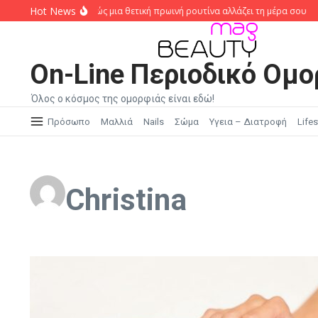
Μετάβαση στο περιεχόμενο
Hot News
Morning Routine: Πώς μια θετική πρωινή ρουτίνα αλλάζει τη μέρα σου
Κο
On-Line Περιοδικό Ομο
Όλος ο κόσμος της ομορφιάς είναι εδώ!
Πρόσωπο
Μαλλιά
Nails
Σώμα
Υγεια – Διατροφή
Lifes
Christina