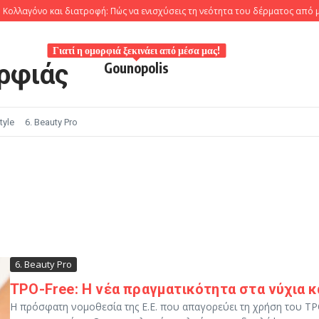
λλαγόνο και διατροφή: Πώς να ενισχύσεις τη νεότητα του δέρματος από μέ
Γιατί η ομορφιά ξεκινάει από μέσα μας!
ρφιάς
Gounopolis
tyle
6. Beauty Pro
6. Beauty Pro
TPO-Free: Η νέα πραγματικότητα στα νύχια 
Η πρόσφατη νομοθεσία της Ε.Ε. που απαγορεύει τη χρήση του TPO