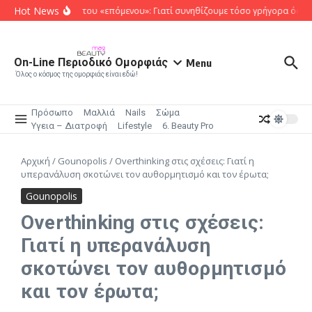
Μετάβαση στο περιεχόμενο
Hot News
Το κυνήγι του «επόμενου»: Γιατί συνηθίζουμε τόσο γρήγορα όσα κ
On-Line Περιοδικό Ομορφιάς
Menu
Όλος ο κόσμος της ομορφιάς είναι εδώ!
Πρόσωπο
Μαλλιά
Nails
Σώμα
Υγεια – Διατροφή
Lifestyle
6. Beauty Pro
Αρχική
/
Gounopolis
/
Overthinking στις σχέσεις: Γιατί η
υπερανάλυση σκοτώνει τον αυθορμητισμό και τον έρωτα;
Gounopolis
Overthinking στις σχέσεις:
Γιατί η υπερανάλυση
σκοτώνει τον αυθορμητισμό
και τον έρωτα;