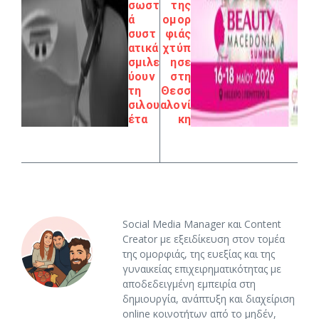
σωστ
της
ά
ομορ
συστ
φιάς
ατικά
χτύπ
σμιλε
ησε
ύουν
στη
τη
Θεσσ
σιλου
αλονί
έτα
κη
Social Media Manager και Content
Creator με εξειδίκευση στον τομέα
της ομορφιάς, της ευεξίας και της
γυναικείας επιχειρηματικότητας με
αποδεδειγμένη εμπειρία στη
δημιουργία, ανάπτυξη και διαχείριση
online κοινοτήτων από το μηδέν,