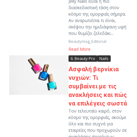
Jelly Nails είναι η πιο
διασκεδαστική τάση στον
κόσμο της ομορφιάς σήμερα.
Αν αναρωτιέσαι τι είναι,
σκέψου την ημιδιάφανη υφή
που θυμίζει ζελεδάκι...
Beautymag_Editorial
Read More
6. Beauty Pro
Nails
Ασφαλή βερνίκια
νυχιών: Τι
συμβαίνει με τις
ανακλήσεις και πώς
να επιλέγεις σωστά
Τον τελευταίο καιρό, στον
κόσμο της ομορφιάς, ακούμε
όλο και πιο συχνά για
εταιρείες που προχωρούν σε
ανακλήσεις προϊόντων