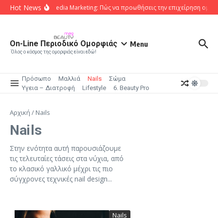
Μετάβαση στο περιεχόμενο
Hot News
Social Media Marketing: Πώς να προωθήσεις την επιχείρηση ομορ
On-Line Περιοδικό Ομορφιάς
Menu
Όλος ο κόσμος της ομορφιάς είναι εδώ!
Πρόσωπο
Μαλλιά
Nails
Σώμα
Υγεια – Διατροφή
Lifestyle
6. Beauty Pro
Αρχική
/
Nails
Nails
Στην ενότητα αυτή παρουσιάζουμε
τις τελευταίες τάσεις στα νύχια, από
το κλασικό γαλλικό μέχρι τις πιο
σύγχρονες τεχνικές nail design...
Nails