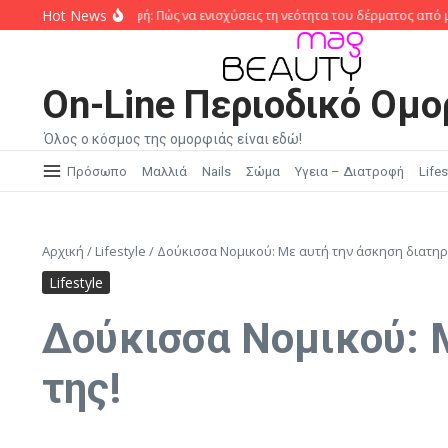
Μετάβαση στο περιεχόμενο
Hot News
νο και διατροφή: Πώς να ενισχύσεις τη νεότητα του δέρματος από μέσα
B
On-Line Περιοδικό Ομο
Όλος ο κόσμος της ομορφιάς είναι εδώ!
Πρόσωπο
Μαλλιά
Nails
Σώμα
Υγεια – Διατροφή
Lifes
Αρχική
/
Lifestyle
/
Δούκισσα Νομικού: Με αυτή την άσκηση διατηρε
Lifestyle
Δούκισσα Νομικού: Μ
της!