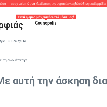
ody Oils: Πώς να κλειδώσεις την υγρασία για βελούδινη επιδερμίδα
Russia
Γιατί η ομορφιά ξεκινάει από μέσα μας!
ρφιάς
Gounopolis
tyle
6. Beauty Pro
ί τη σιλουέτα της!
ε αυτή την άσκηση δια