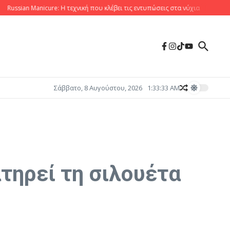
n Manicure: Η τεχνική που κλέβει τις εντυπώσεις στα νύχια
Scalp Care: Η 
Σάββατο, 8 Αυγούστου, 2026
1:33:35 AM
τηρεί τη σιλουέτα