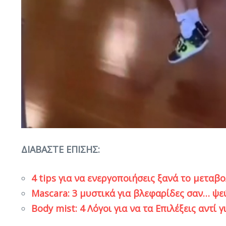
ΔΙΑΒΑΣΤΕ Ε
ΠΙΣΗΣ:
4 tips για να ενεργοποιήσεις ξανά το μεταβ
Mascara: 3 μυστικά για βλεφαρίδες σαν… ψεύ
Body mist: 4 Λόγοι για να τα Επιλέξεις αντί