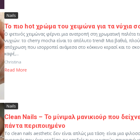
Nails
Το πιο hot χρώμα του χειμώνα για τα νύχια σ
Ο φετινός χειμώνας φέρνει μια ανατροπή στη χρωματική παλέτα 
νυχιών: το cherry mocha είναι το απόλυτο trend! Μια βαθιά, πλο
απόχρωση που ισορροπεί ανάμεσα στο κόκκινο κερασί και το σκ
καφέ,...
Christina
Read More
Nails
Clean Nails – Το μίνιμαλ μανικιούρ που δείχνε
πάντα περιποιημένο
Το clean nails aesthetic δεν είναι απλώς μια τάση· είναι μια φιλοσ
ομορφιάς που έχει κερδίσει τις καρδιές των γυναικών παγκοσμίως