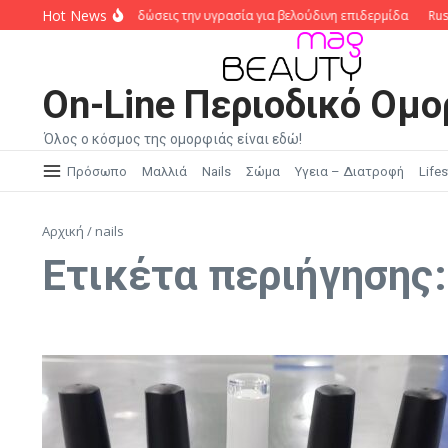
Μετάβαση στο περιεχόμενο
Hot News
ody Oils: Πώς να κλειδώσεις την υγρασία για βελούδινη επιδερμίδα
Russia
On-Line Περιοδικό Ομο
Όλος ο κόσμος της ομορφιάς είναι εδώ!
Πρόσωπο
Μαλλιά
Nails
Σώμα
Υγεια – Διατροφή
Lifes
Αρχική
/
nails
Ετικέτα περιήγησης: 