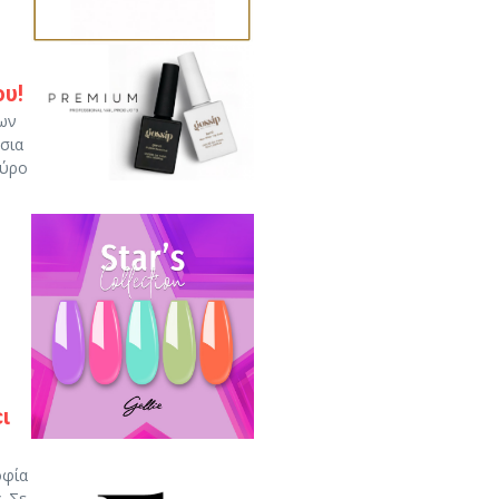
ου!
των
ύσια
ούρο
ι
οφία
. Σε