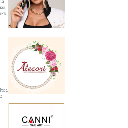
ια
και
GPS
έτος.
ας