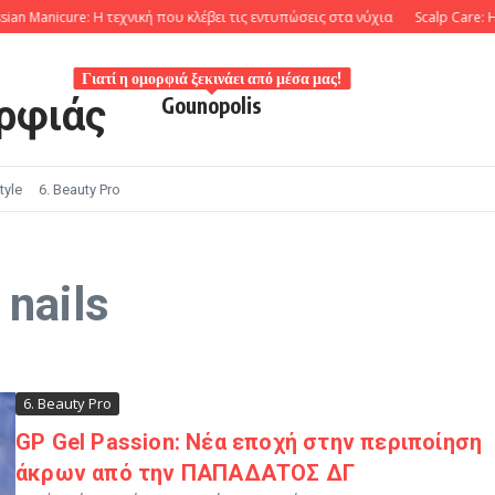
n Manicure: Η τεχνική που κλέβει τις εντυπώσεις στα νύχια
Scalp Care: Η ε
Γιατί η ομορφιά ξεκινάει από μέσα μας!
ρφιάς
Gounopolis
tyle
6. Beauty Pro
nails
6. Beauty Pro
GP Gel Passion: Νέα εποχή στην περιποίηση
άκρων από την ΠΑΠΑΔΑΤΟΣ ΔΓ