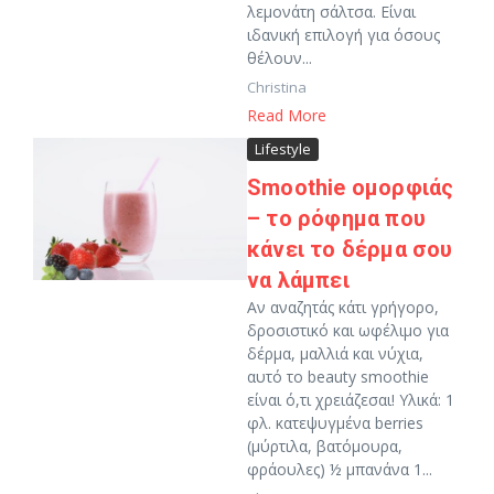
λεμονάτη σάλτσα. Είναι
ιδανική επιλογή για όσους
θέλουν...
Christina
Read More
Lifestyle
Smoothie ομορφιάς
– το ρόφημα που
κάνει το δέρμα σου
να λάμπει
Aν αναζητάς κάτι γρήγορο,
δροσιστικό και ωφέλιμο για
δέρμα, μαλλιά και νύχια,
αυτό το beauty smoothie
είναι ό,τι χρειάζεσαι! Υλικά: 1
φλ. κατεψυγμένα berries
(μύρτιλα, βατόμουρα,
φράουλες) ½ μπανάνα 1...