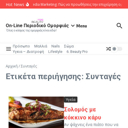
Μετάβαση στο περιεχόμενο
Hot News
Social Media Marketing: Πώς να προωθήσεις την επιχείρηση ομορ
On-Line Περιοδικό Ομορφιάς
Menu
Όλος ο κόσμος της ομορφιάς είναι εδώ!
Πρόσωπο
Μαλλιά
Nails
Σώμα
Υγεια – Διατροφή
Lifestyle
6. Beauty Pro
Αρχική
/
Συνταγές
Ετικέτα περιήγησης: Συνταγές
Υγεία
Σολομός με
κόκκινο κάρυ
Αν ψάχνεις ένα πιάτο που να