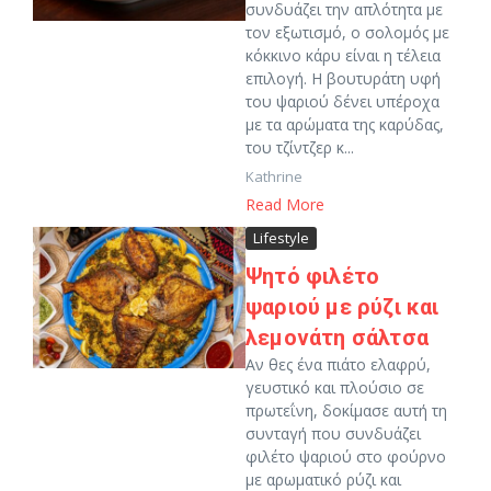
συνδυάζει την απλότητα με
τον εξωτισμό, ο σολομός με
κόκκινο κάρυ είναι η τέλεια
επιλογή. Η βουτυράτη υφή
του ψαριού δένει υπέροχα
με τα αρώματα της καρύδας,
του τζίντζερ κ...
Kathrine
Read More
Lifestyle
Ψητό φιλέτο
ψαριού με ρύζι και
λεμονάτη σάλτσα
Αν θες ένα πιάτο ελαφρύ,
γευστικό και πλούσιο σε
πρωτεΐνη, δοκίμασε αυτή τη
συνταγή που συνδυάζει
φιλέτο ψαριού στο φούρνο
με αρωματικό ρύζι και