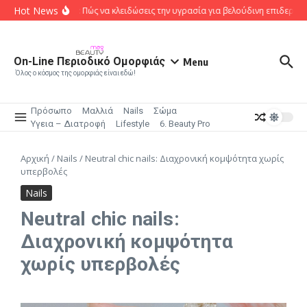
Μετάβαση στο περιεχόμενο
Hot News
Body Oils: Πώς να κλειδώσεις την υγρασία για βελούδινη επιδερμίδα
On-Line Περιοδικό Ομορφιάς
Menu
Όλος ο κόσμος της ομορφιάς είναι εδώ!
Πρόσωπο
Μαλλιά
Nails
Σώμα
Υγεια – Διατροφή
Lifestyle
6. Beauty Pro
Αρχική
/
Nails
/
Neutral chic nails: Διαχρονική κομψότητα χωρίς
υπερβολές
Nails
Neutral chic nails:
Διαχρονική κομψότητα
χωρίς υπερβολές