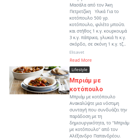
Μασάλα από τον Άκη
Πετρετζίκη Υλικά Για το
κοτόπουλο 500 γρ.
κοτόπουλο, φιλέτο μπούτι
και στήθος 1 κ.γ. κουρκουμά
3 κ.γ. πάπρικα, γλυκιά ½ κ.γ.
σκόρδο, σε σκόνη 1 κ.γ. τζ...
Elisavet
Read More
Lifestyle
Μπριάμ με
κοτόπουλο
Μπριάμ με κοτόπουλο
Ανακαλύψτε μια νόστιμη
συνταγή που συνδυάζει την
παράδοση με τη
δημιουργικότητα, το “Μπριάμ
με κοτόπουλο” από τον
Αλέξανδρο Παπανδρέου.