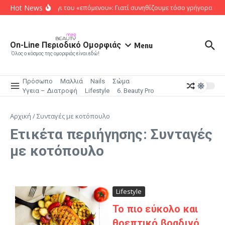
Μετάβαση στο περιεχόμενο
Hot News
Το κυνήγι του «επόμενου»: Γιατί συνηθίζουμε τόσο γρήγορα όσα
On-Line Περιοδικό Ομορφιάς
Menu
Όλος ο κόσμος της ομορφιάς είναι εδώ!
Πρόσωπο
Μαλλιά
Nails
Σώμα
Υγεια – Διατροφή
Lifestyle
6. Beauty Pro
Αρχική
/
Συνταγές με κοτόπουλο
Ετικέτα περιήγησης: Συνταγές
με κοτόπουλο
Lifestyle
Το πιο εύκολο και
θρεπτικό βραδινό