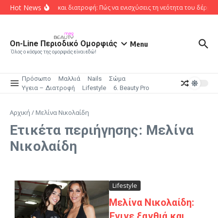
Μετάβαση στο περιεχόμενο
Hot News
Κολλαγόνο και διατροφή: Πώς να ενισχύσεις τη νεότητα του δέρμα
On-Line Περιοδικό Ομορφιάς
Menu
Όλος ο κόσμος της ομορφιάς είναι εδώ!
Πρόσωπο
Μαλλιά
Nails
Σώμα
Υγεια – Διατροφή
Lifestyle
6. Beauty Pro
Αρχική
/
Μελίνα Νικολαίδη
Ετικέτα περιήγησης: Μελίνα
Νικολαίδη
Lifestyle
Μελίνα Νικολαίδη:
Έγινε ξανθιά και