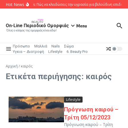
Μετάβαση στο περιεχόμενο
Hot News
Body Oils: Πώς να κλειδώσεις την υγρασία για βελούδινη επιδερμ
On-Line Περιοδικό Ομορφιάς
Menu
Όλος ο κόσμος της ομορφιάς είναι εδώ!
Πρόσωπο
Μαλλιά
Nails
Σώμα
Υγεια – Διατροφή
Lifestyle
6. Beauty Pro
Αρχική
/
καιρός
Ετικέτα περιήγησης: καιρός
Lifestyle
Πρόγνωση καιρού –
Τρίτη 05/12/2023
Πρόγνωση καιρού – Τρίτη