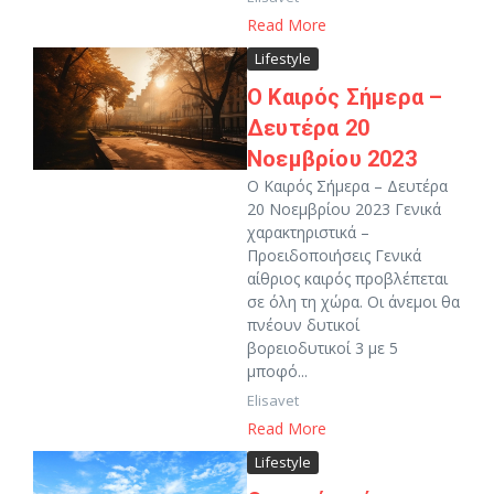
Read More
Lifestyle
O Καιρός Σήμερα –
Δευτέρα 20
Νοεμβρίου 2023
O Καιρός Σήμερα – Δευτέρα
20 Νοεμβρίου 2023 Γενικά
χαρακτηριστικά –
Προειδοποιήσεις Γενικά
αίθριος καιρός προβλέπεται
σε όλη τη χώρα. Οι άνεμοι θα
πνέουν δυτικοί
βορειοδυτικοί 3 με 5
μποφό...
Elisavet
Read More
Lifestyle