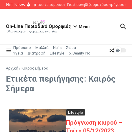
Μετάβαση στο περιεχόμενο
Hot News
Το κυνήγι του «επόμενου»: Γιατί συνηθίζουμε τόσο γρήγορα όσα
On-Line Περιοδικό Ομορφιάς
Menu
Όλος ο κόσμος της ομορφιάς είναι εδώ!
Πρόσωπο
Μαλλιά
Nails
Σώμα
Υγεια – Διατροφή
Lifestyle
6. Beauty Pro
Αρχική
/
Καιρός Σήμερα
Ετικέτα περιήγησης: Καιρός
Σήμερα
Lifestyle
Πρόγνωση καιρού –
Τρίτη 05/12/2023