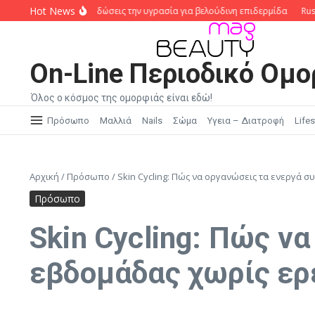
Μετάβαση στο περιεχόμενο
Hot News
 Oils: Πώς να κλειδώσεις την υγρασία για βελούδινη επιδερμίδα
Russian M
On-Line Περιοδικό Ομο
Όλος ο κόσμος της ομορφιάς είναι εδώ!
Πρόσωπο
Μαλλιά
Nails
Σώμα
Υγεια – Διατροφή
Lifes
Αρχική
/
Πρόσωπο
/
Skin Cycling: Πώς να οργανώσεις τα ενεργά 
Πρόσωπο
Skin Cycling: Πώς ν
εβδομάδας χωρίς ερ