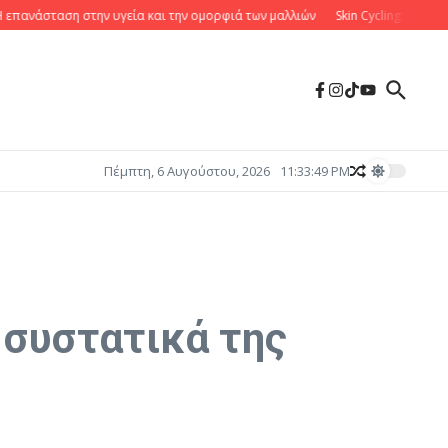
άσταση στην υγεία και την ομορφιά των μαλλιών
Skin Cycling: Η νέα τάση
Πέμπτη, 6 Αυγούστου, 2026
11:33:50 PM
 συστατικά της