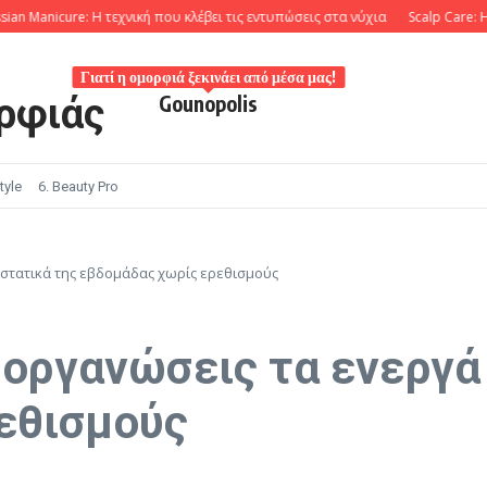
anicure: Η τεχνική που κλέβει τις εντυπώσεις στα νύχια
Scalp Care: Η επαν
Γιατί η ομορφιά ξεκινάει από μέσα μας!
ρφιάς
Gounopolis
tyle
6. Beauty Pro
συστατικά της εβδομάδας χωρίς ερεθισμούς
α οργανώσεις τα ενεργά
εθισμούς