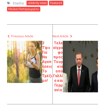
Ετικέτα:
celebrity news
Featured
Ηλιάνα Παπαγεωργίου
Previous Article
Next Article
3
Τελε
Tips
σίγρα
Για
φο
Να
προς
Αγαπ
Τουρ
ήσεις
κία
Το
από
Τρέξι
Γαλλί
μο!
α και
Γερμ
ανία.