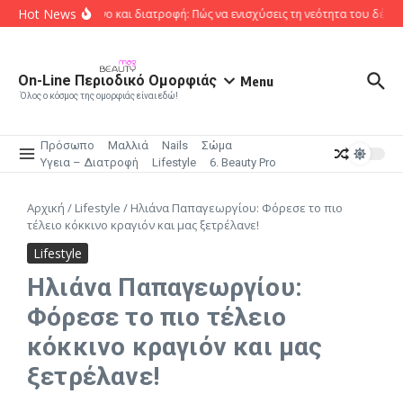
Μετάβαση στο περιεχόμενο
Hot News
Κολλαγόνο και διατροφή: Πώς να ενισχύσεις τη νεότητα του δέρμ
On-Line Περιοδικό Ομορφιάς
Menu
Όλος ο κόσμος της ομορφιάς είναι εδώ!
Πρόσωπο
Μαλλιά
Nails
Σώμα
Υγεια – Διατροφή
Lifestyle
6. Beauty Pro
Αρχική
/
Lifestyle
/
Ηλιάνα Παπαγεωργίου: Φόρεσε το πιο
τέλειο κόκκινο κραγιόν και μας ξετρέλανε!
Lifestyle
Ηλιάνα Παπαγεωργίου:
Φόρεσε το πιο τέλειο
κόκκινο κραγιόν και μας
ξετρέλανε!