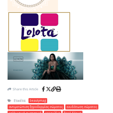
Share this Article
Ετικέτα:
beautymag
αντιμετώπιση ξηροδερμίας σώματος
ενυδάτωση σώματος