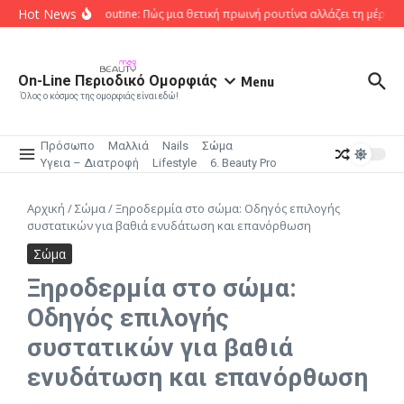
Μετάβαση στο περιεχόμενο
Hot News
Morning Routine: Πώς μια θετική πρωινή ρουτίνα αλλάζει τη μέρα σο
On-Line Περιοδικό Ομορφιάς
Menu
Όλος ο κόσμος της ομορφιάς είναι εδώ!
Πρόσωπο
Μαλλιά
Nails
Σώμα
Υγεια – Διατροφή
Lifestyle
6. Beauty Pro
Αρχική
/
Σώμα
/
Ξηροδερμία στο σώμα: Οδηγός επιλογής
συστατικών για βαθιά ενυδάτωση και επανόρθωση
Σώμα
Ξηροδερμία στο σώμα:
Οδηγός επιλογής
συστατικών για βαθιά
ενυδάτωση και επανόρθωση