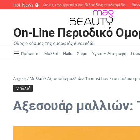
Μετάβαση στο περιεχόμενο
Hot News
Oils: Πώς να κλειδώσεις την υγρασία για βελούδινη επιδερμίδα
Russian Man
On-Line Περιοδικό Ομο
Όλος ο κόσμος της ομορφιάς είναι εδώ!
Πρόσωπο
Μαλλιά
Nails
Σώμα
Υγεια – Διατροφή
Lifes
Αρχική
/
Μαλλιά
/
Αξεσουάρ μαλλιών: Το must have του καλοκαιρι
Μαλλιά
Αξεσουάρ μαλλιών: Τ