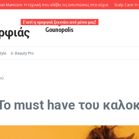
icure: Η τεχνική που κλέβει τις εντυπώσεις στα νύχια
Scalp Care: Η επανά
Γιατί η ομορφιά ξεκινάει από μέσα μας!
ρφιάς
Gounopolis
tyle
6. Beauty Pro
ού
ο must have του καλοκ