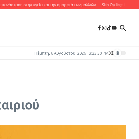
σταση στην υγεία και την ομορφιά των μαλλιών
Skin Cycling: Η νέα τάση 
Πέμπτη, 6 Αυγούστου, 2026
3:23:31 PM
αιριού