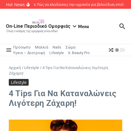
Μετάβαση στο περιεχόμενο
Hot News
Body Oils: Πώς να κλειδώσεις την υγρασία για βελούδινη επιδερμίδ
On-Line Περιοδικό Ομορφιάς
Menu
Όλος ο κόσμος της ομορφιάς είναι εδώ!
Πρόσωπο
Μαλλιά
Nails
Σώμα
Υγεια – Διατροφή
Lifestyle
6. Beauty Pro
Αρχική
/
Lifestyle
/
4 Tips Για Να Καταναλώνεις Λιγότερη
Ζάχαρη!
Lifestyle
4 Tips Για Να Καταναλώνεις
Λιγότερη Ζάχαρη!